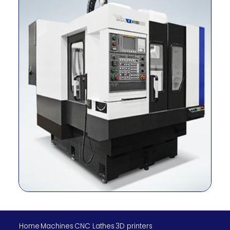
mesa
máx. Capacidad
kg
2 – 250
de carga
Método de
conducción del
–
Cinturón
husillo
Cono del husillo
–
BT40
RPM del husillo
r/min
10,000
Potencia del
kilovatios
18.5/15
husillo
Torque del
Nuevo
117.7/95.4
husillo
Méjico
Viajes (X/Y/Z)
milímetro
570/410/580
Tasa de
alimentación
m/min
36/36/30
rápida (X/Y/Z)
Home
Machines
CNC Lathes
3D printers
Tipo de