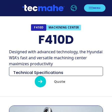
MENU
MACHINING CENTER
F410D
F410D
Designed with advanced technology, the Hyundai
WIA's fast and versatile machining center
maximizes productivity
Technical Specifications
Descripción
Unidad
F410D
Quote
2200 × 3160
Dimensiones
milimetros
x 3015
Peso
kg
6400
Tamaño de la
milímetro
2 – 650×410