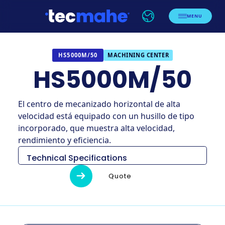
MENU
MACHINING CENTER
HS5000M/50
HS5000M/50
El centro de mecanizado horizontal de alta
velocidad está equipado con un husillo de tipo
incorporado, que muestra alta velocidad,
rendimiento y eficiencia.
Technical Specifications
Descripción
Unidad
HS5000M/50
Quote
3,507 × 5,433
Dimensiones
milimetros
x 3,075
Peso
kg
17,000