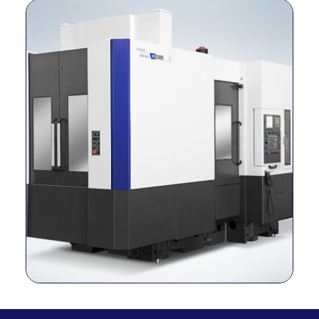
Tamaño de
milímetro
500×500
paletas
máx. Capacidad
kgf
800
de carga
Método de
conducción del
–
Integrado
husillo
Cono del husillo
–
BBT50
RPM del husillo
r/min
12,000
Potencia del
kilovatios
45/25
husillo
Torque del
N.m
623/305
husillo
Viajes (X/Y/Z)
milímetro
850/700/750
Tasa de
alimentación
m/min
60/60/60
rápida (X/Y/Z)