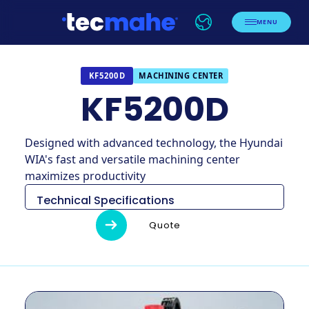
MENU
MACHINING CENTER
KF5200D
KF5200D
Designed with advanced technology, the Hyundai
WIA's fast and versatile machining center
maximizes productivity
Technical Specifications
Descripción
Unidad
KF5200D
Quote
1,900×4,280
Dimension
milimetros
x 3,250
Peso
kg
8,400
Tamaño de la
milímetro
2 – 860×570