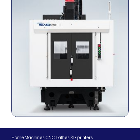
mesa
máx. Capacidad
kg
2 – 350
de carga
Método de
conducción del
–
Directo
husillo
Cono del husillo
–
BBT40
RPM del husillo
r/min
8,000
Potencia del
kilovatios
25/15
husillo
Torque del
N.M
159/95.5
husillo
Viajes (X/Y/Z)
milímetro
760/520/570
Tasa de
alimentación
m/min
42/42/42
rápida (X/Y/Z)
Home
Machines
CNC Lathes
3D printers
Tipo de