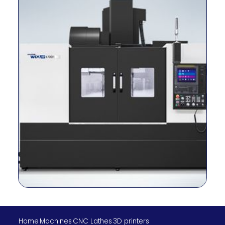
mesa
máx. Capacidad
kg
1,500
de carga
Método de
conducción del
–
Directo
husillo
Cono del husillo
–
BBT40
RPM del husillo
r/min
8,000
Potencia del
kilovatios
15/11
husillo
Torque del
N.M
286/143
husillo
Viajes (X/Y/Z)
milímetro
1500/760/635
Tasa de
alimentación
m/min
30/30/24
rápida (X/Y/Z)
Home
Machines
CNC Lathes
3D printers
Tipo de