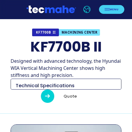
MENU
MACHINING CENTER
KF7700B II
KF7700B II
Designed with advanced technology, the Hyundai
WIA Vertical Machining Center shows high
stiffness and high precision.
Technical Specifications
Descripción
Unidad
KF7700B II
Quote
3,780 × 2,887
Dimensiones
milimetro
x 3,416
Peso
kg
12,200
Tamaño de la
milímetro
1650×760