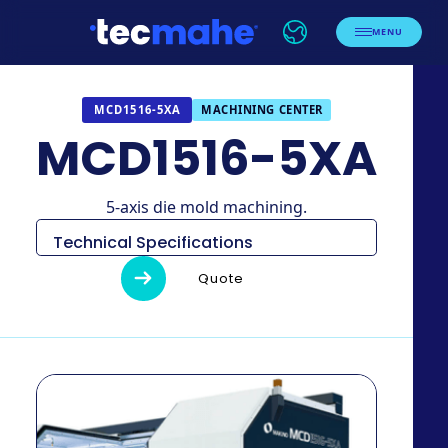
MENU
MACHINING CENTER
MCD1516-5XA
MCD1516-5XA
5-axis die mold machining.
Technical Specifications
Item
Descripc
Quote
Pallet
1000 m
X
1500 m
Y
1600 m
Z
1300 m
Eje A
115° (-100° a