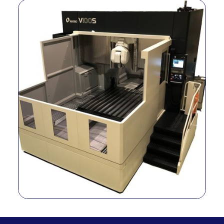
Z
800 mm
Eje A
60° (-30° a +3
Eje C
120° (-60° a +6
RPM del husillo
20.000 (HSK-A
58 000 mm/min (ejes
Avance rapido
25 000 mm/min (e
40 000 mm/min (ejes
Avance de corte
25 000 mm/min (e
Tamaño maximo de pieza de
2000 mm x 2500 mm
trabajo
mm (con limitac
Carga util maxima
15.000 kg
Capacidad ATC
40 (120 opciona
Herramienta a Herramienta
8 seg
Diametro maximo de la
70 mm / 100 
herramienta