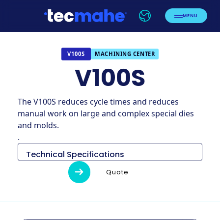
MENU
MACHINING CENTER
V100S
V100S
The V100S reduces cycle times and reduces
manual work on large and complex special dies
and molds.
.
Technical Specifications
Item
Descripcion
Quote
Mesa
2.000 mm x 2.50
X
2000 mm
Y
2500 mm