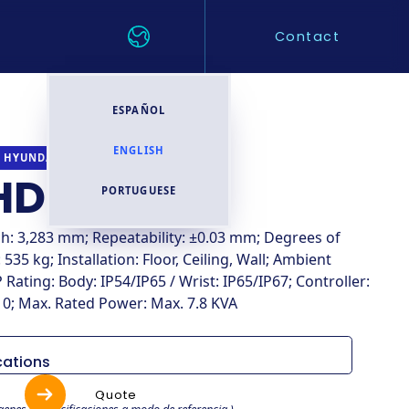
Contact
ESPAÑOL
ENGLISH
INDUSTRIAL
HYUNDAI ROBOTICS
HDR20L-32
PORTUGUESE
ch: 3,283 mm; Repeatability: ±0.03 mm; Degrees of
35 kg; Installation: Floor, Ceiling, Wall; Ambient
 Rating: Body: IP54/IP65 / Wrist: IP65/IP67; Controller:
10; Max. Rated Power: Max. 7.8 KVA
cations
s
Especificaciones
Quote
genes y especificaciones a modo de referencia.)