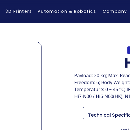
3D Printers
Automation & Robotics
Company
Payload: 20 kg; Max. Rea
Freedom: 6; Body Weight: 5
Temperature: 0 ~ 45 °C; IP
Hi7-N00 / Hi6-N00(HK), N
Technical Specifi
Item
( Imá