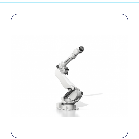
Tipo
Industrial
Número de ejes
6
Carga útil
300 kg
Alcance
2,666 mm
Repetibilidad
±0.05 mm
Precisión
±0.05 mm
S: 95°/s; H: 85°/s;
Velocidad
V: 85°/s; R2: 115°/s;
B: 110°/s; R1: 190°/s
Peso
1,250 kg
Alimentación
Max. 10.5 KVA
eléctrica
Temperatura de
0 ~ 45 °C
operación
Grado de
Body: IP54/IP65 /