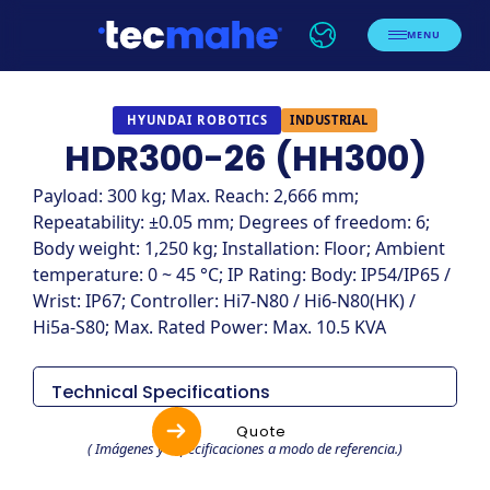
MENU
INDUSTRIAL
HYUNDAI ROBOTICS
HDR300-26 (HH300)
Payload: 300 kg; Max. Reach: 2,666 mm;
Repeatability: ±0.05 mm; Degrees of freedom: 6;
Body weight: 1,250 kg; Installation: Floor; Ambient
temperature: 0 ~ 45 °C; IP Rating: Body: IP54/IP65 /
Wrist: IP67; Controller: Hi7-N80 / Hi6-N80(HK) /
Hi5a-S80; Max. Rated Power: Max. 10.5 KVA
Technical Specifications
Items
Especificaciones
Quote
( Imágenes y especificaciones a modo de referencia.)
HDR300-26
Modelo
(HH300)