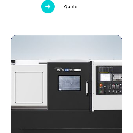
Descripción
Unidad
HD3100MA
Quote
Medidas (L x
3,885 x
mm
An x Al)
1,800 x 1,850
Peso
kg
6,000
Diámetro de
mm
420
giro máximo
Longitud
máxima de
mm
740
giro
Tamaño del
pulgada
10 ″
mandril
Método de
–
Cinturón
conducción
RPM del
r / min
3500
husillo
Salida del
kW
26 / 18,5
husillo