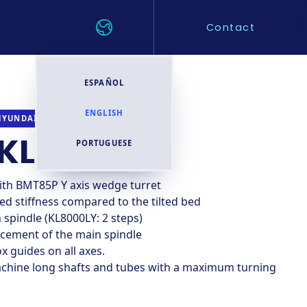
Contact
ESPAÑOL
ENGLISH
CNC TURNING CENTER
HYUNDAI WIA
KL8000LY
PORTUGUESE
ith BMT85P Y axis wedge turret
ed stiffness compared to the tilted bed
 spindle (KL8000LY: 2 steps)
cement of the main spindle
x guides on all axes.
achine long shafts and tubes with a maximum turning