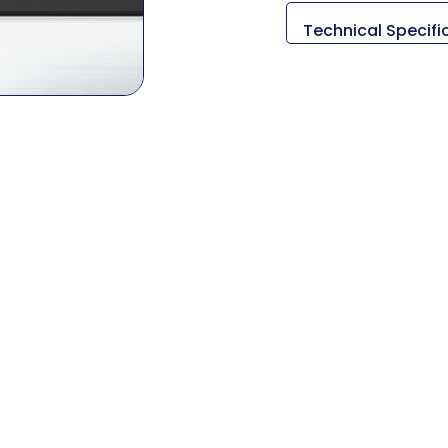
Technical Specifi
Descripc
Medidas (L x A
Peso
Diámetro máx
tornead
Longitud máxima
Tamaño del m
Método de con
RPM del hus
Salida del hu
Torque del h
Viajes (X/
Viaje rápido 