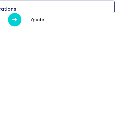
cations
ión
Unidad
KL8000LY
Quote
n x Al)
mm
7,300 x 3,270 x 2,950
kg
24,500
imo de
milímetro
920
o
 de giro
milímetro
3,250
andril
pulgada
32
ducción
–
Engranaje
illo
r/min
700
sillo
kilovatios
45/37
usillo
N.m
6.928/5.700
Y/Z)
milímetro
500/220/3280
(X/Y/Z)
m/min
12/10/12