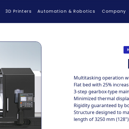
3D Printers
Automation & Robotics
Company
Multitasking operation w
Flat bed with 25% increas
3-step gearbox-type main
Minimized thermal displa
Rigidity guaranteed by bo
Structure designed to m
length of 3250 mm (128")