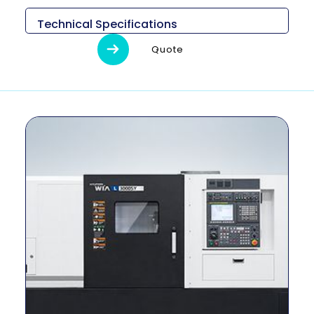
Technical Specifications
Descripción
Unidad
L3000SY
Quote
Medidas (L x
3,600 x 1,890 x
mm
An x Al)
1,950
Peso
kg
6,900
Diámetro
máximo de
milímetro
420
torneado
Longitud
máxima de
milímetro
760
giro
Tamaño del
Principal 12″
pulgada
mandril
Sub 6″
Método de
–
Construido en
conducción
RPM del
r/min
3,000