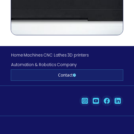
husillo
Salida del
kilovatios
37/25
husillo
Torque del
N.m
1262/1003
husillo
Viajes
milímetro
–
(X/Y/Z)
Home
Machines
CNC Lathes
3D printers
Viajes
milímetro
265/120/830/830
Automation & Robotics
Company
(X/Y/Z/ZB)
Viaje rápido
Contact
m/min
–
(X/Y/Z)
Viaje rápido
m/min
30/10/30/30
(X/Y/Z/ZB)
Tipo de
–
CAJA
diapositiva
Nº de
EE. UU.
12
herramientas