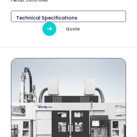
Technical Specifications
Descripción
Unidad
LF2600M II
Quote
2,360×3,073
x 2,626
[G1
Medidas (L x
mm
Type :
An x Al)
4,360×3,073
x 3,438]
Peso
kg
6,500
Diámetro de
mm
360
giro máximo
Longitud
máxima de
mm
200
giro
Tamaño del
pulgada
10 ″
mandril
Método de