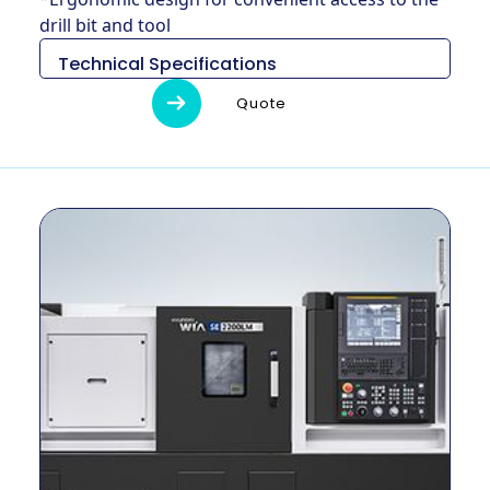
drill bit and tool
Technical Specifications
Descripción
Unidad
SE2200L
Quote
2,970 ×
Medidas (L x
mm
1,610 x
An x Al)
1,700
Peso
kg
3,600
Diámetro de
mm
350
giro máximo
Longitud
máxima de
mm
558
giro
Tamaño del
pulgada
8 ″
mandril
Método de
–
Cinturón
conducción