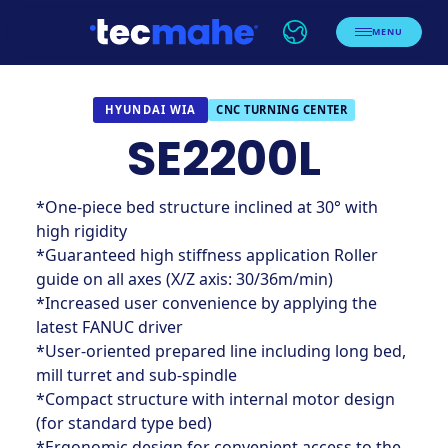
MENU
CNC TURNING CENTER
HYUNDAI WIA
SE2200L
*One-piece bed structure inclined at 30° with
high rigidity
*Guaranteed high stiffness application Roller
guide on all axes (X/Z axis: 30/36m/min)
*Increased user convenience by applying the
latest FANUC driver
*User-oriented prepared line including long bed,
mill turret and sub-spindle
*Compact structure with internal motor design
(for standard type bed)
*Ergonomic design for convenient access to the