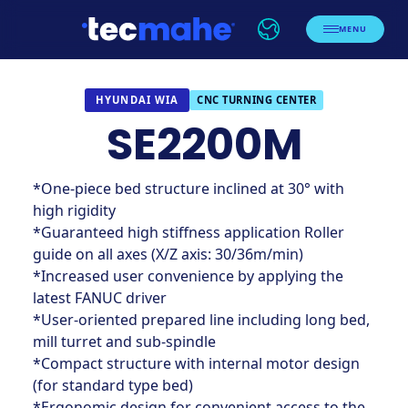
MENU
CNC TURNING CENTER
HYUNDAI WIA
SE2200M
*One-piece bed structure inclined at 30° with
high rigidity
*Guaranteed high stiffness application Roller
guide on all axes (X/Z axis: 30/36m/min)
*Increased user convenience by applying the
latest FANUC driver
*User-oriented prepared line including long bed,
mill turret and sub-spindle
*Compact structure with internal motor design
(for standard type bed)
*Ergonomic design for convenient access to the