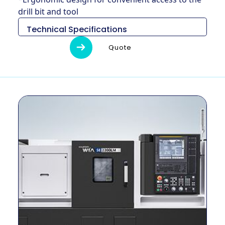
drill bit and tool
Technical Specifications
Descripción
Unidad
SE2200M
Quote
2,220 ×
Medias (L x An
mm
1,610 x
x Al)
1,700
Peso
kg
3,250
Diámetro de
mm
300
giro máximo
Longitud
máxima de
mm
288
giro
Tamaño del
pulgada
8 ″
mandril
Método de
–
Cinturón
conducción