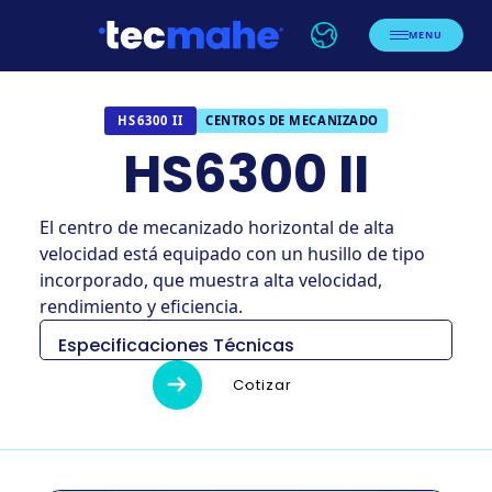
MENU
CENTROS DE MECANIZADO
HS6300 II
HS6300 II
El centro de mecanizado horizontal de alta
velocidad está equipado con un husillo de tipo
incorporado, que muestra alta velocidad,
rendimiento y eficiencia.
Especificaciones Técnicas
Descripción
Unidad
HS6300II
Cotizar
3,722 × 5,839 x
Dimensiones
milimetros
3,601
Peso
kg
19,000