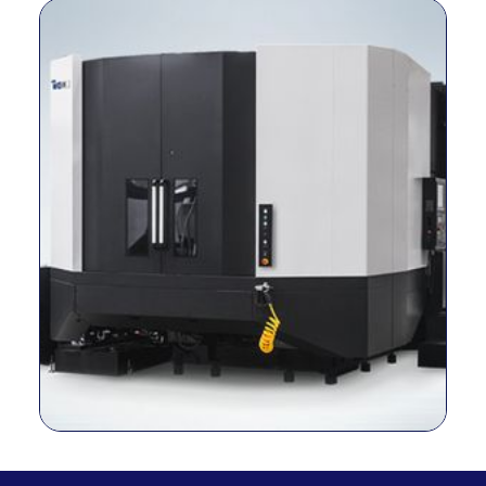
Tamaño de
milímetro
2 – 630×630
paletas
máx. Capacidad
kgf
2 – 1500
de carga
Método de
conducción del
–
Integrado
husillo
Cono del husillo
–
BBT50
RPM del husillo
r/min
10,000
Potencia del
kilovatios
45/25
husillo
Torque del
N.m
623/305
husillo
Viajes (X/Y/Z)
milímetro
1050/900/1000
Tasa de
alimentación
m/min
60/60/60
rápida (X/Y/Z)