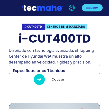
MENU
CENTROS DE MECANIZADO
I-CUT400TD
i-CUT400TD
Diseñado con tecnología avanzada, el Tapping
Center de Hyundai WIA muestra un alto
desempeño en velocidad, rigidez y precisión.
Especificaciones Técnicas
Descripción
Unidad
i-CUT400TD
Cotizar
Tamaño
Milimetro
1,720×2,960×2,446
Peso
Kg
4,800
Tamaño de la
milímetro
2 – 650×400
mesa