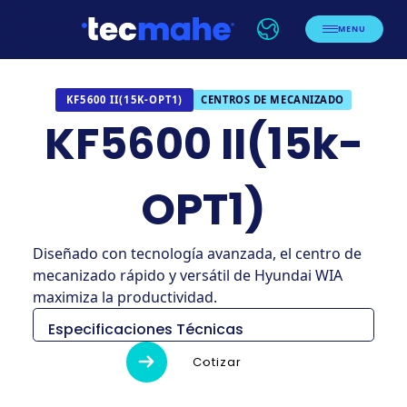
MENU
CENTROS DE MECANIZADO
KF5600 II(15K-OPT1)
KF5600 II(15k-
OPT1)
Diseñado con tecnología avanzada, el centro de
mecanizado rápido y versátil de Hyundai WIA
maximiza la productividad.
Especificaciones Técnicas
KF5600
Cotizar
Descripción
Unidad
II(15k-OPT1)
2,830 × 2,176