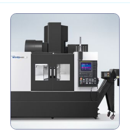
Dimensiones
milimetros
x 3,028
Peso
kg
6,500
Tamaño de la
milímetro
1250×560
mesa
máx. Capacidad
kg
1,000
de carga
Método de
conducción del
–
Directo
husillo
Cono del husillo
–
HSK-A63
RPM del husillo
r/min
15,000
Potencia del
kilovatios
18.5/11
husillo
Torque del
Nuevo
118/52.5
husillo
Méjico
Viajes (X/Y/Z)
milímetro
1100/560/520