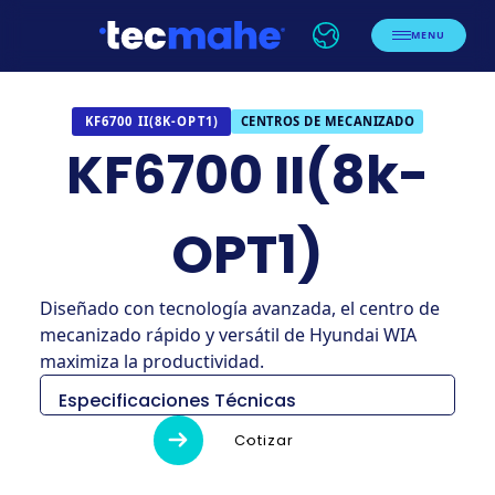
MENU
CENTROS DE MECANIZADO
KF6700 II(8K-OPT1)
KF6700 II(8k-
OPT1)
Diseñado con tecnología avanzada, el centro de
mecanizado rápido y versátil de Hyundai WIA
maximiza la productividad.
Especificaciones Técnicas
KF6700
Cotizar
Descripción
Unidad
II(8k-OPT1)
3,338 × 2,527