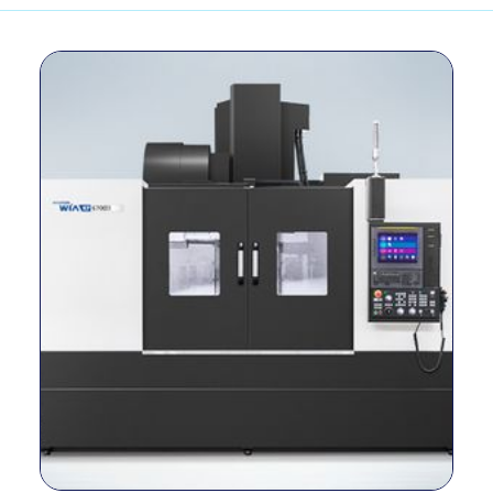
Dimensiones
milimetros
x 3,196
Peso
kg
7,600
Tamaño de la
milímetro
1500×670
mesa
máx. Capacidad
kg
1,300
de carga
Método de
conducción del
–
Directo
husillo
Cono del husillo
–
BBT40
RPM del husillo
r/min
8,000
Potencia del
kilovatios
15/11
husillo
Torque del
N.m
286/143
husillo
Viajes (X/Y/Z)
milímetro
1300/670/635