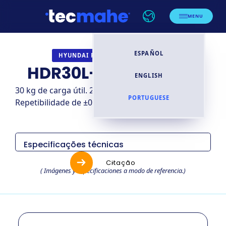
MENU
ESPAÑOL
INDUSTRIAL
HYUNDAI ROBOTICS
HDR30L-25 (HH030L)
ENGLISH
30 kg de carga útil. 2.535 mm de alcance.
PORTUGUESE
Repetibilidade de ±0.05 mm. Peso: 650 kg. P
Especificações técnicas
Items
Especificaciones
Citação
( Imágenes y especificaciones a modo de referencia.)
Carga útil
30 kg
Alcance
2,535 mm
Repetibilidad
±0.05 mm
Ejes
6