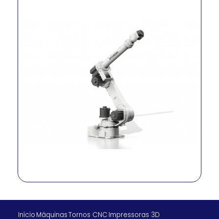
S: 150°/s; H: 140°/s;
V: 150°/s; R2:
Velocidad
250°/s; B: 250°/s;
R1: 350°/s
Precisión
±0.05 mm
Peso
650 kg
Alimentación
Max. 7.8 KVA
eléctrica
Temperatura de
0 ~ 45 °C
operación
Grado de
Body: IP54/IP65 /
protección (IP)
Wrist: IP67
Certificaciones /
CE, NRTL, UL, KCS,
Normas
FS
Início
Máquinas
Tornos CNC
Impressoras 3D