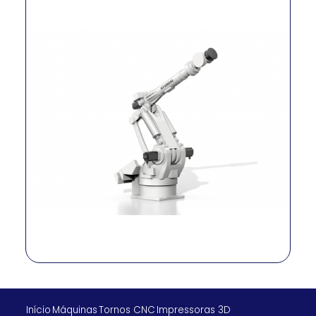
Carga útil
400 kg
Alcance
3,056 mm
Repetibilidad
±0.03 mm
Precisión
±0.03 mm
S: 85°/s; H: 85°/s;
Velocidad
V: 85°/s; R2: 100°/s;
B: 100°/s; R1: 160°/s
Peso
2,950 kg
Alimentación
Max. 10.5 KVA
eléctrica
Temperatura de
0 ~ 40 °C
operación
Grado de
Body: IP54 / Wrist:
protección (IP)
IP67
CE, NRTL, UL, KCS,
Certificaciones
FS
Início
Máquinas
Tornos CNC
Impressoras 3D