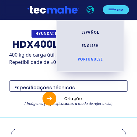
MENU
ESPAÑOL
INDUSTRIAL
HYUNDAI ROBOTICS
HDX400L-30 (HX400L)
ENGLISH
400 kg de carga útil. 3.056 mm de alcance.
PORTUGUESE
Repetibilidade de ±0.03 mm. Peso: 2.950 kg.
Especificações técnicas
Items
Especificaciones
Citação
( Imágenes y especificaciones a modo de referencia.)
HDX400L-30
Modelo
(HX400L)
Tipo
Industrial
Número de ejes
6