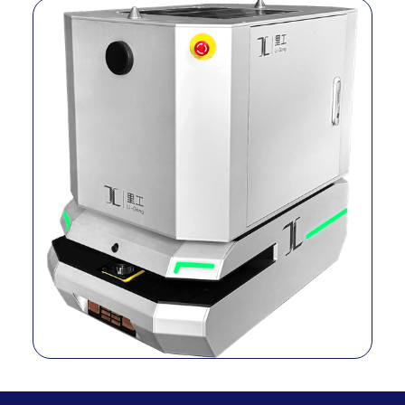
Grados de
N/A
libertad (GDL)
Alcance del
N/A
brazo
Carga útil
200 kg
Repetibilidad
N/A
Modo de
Laser SLAM y
navegación
medios auxiliares
Extended frame
Dimensiones
variant (dims not
(sin brazo)
yet published)
Peso
110 kg (est.)
Velocidad
2 m/s
máxima
Precisión de
±8 mm
posicionamiento