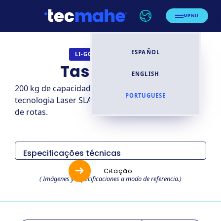
MENU
ESPAÑOL
MÓVEL AMR
LI-GONG
TaskGo 200L
ENGLISH
200 kg de capacidade de carga. Navegação por
PORTUGUESE
tecnologia Laser SLAM e planejamento inteligente
de rotas.
Especificações técnicas
Item
Especificaciones
Citação
( Imágenes y especificaciones a modo de referencia.)
Modelo
TaskGo 200L
Categoría
AMR
Brazo robótico
N/A