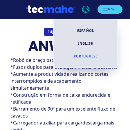
MENU
ESPAÑOL
TORNOS CNC
FUJI
ANW 3500
ENGLISH
PORTUGUESE
*Robô de braço oscilante FUJI L292L incorporado
*Fusos duplos para usinagem frontal e posterior
*Aumente a produtividade realizando cortes
interrompidos e de acabamento
simultaneamente
*Construção em forma de caixa endurecida e
retificada
*Barramento de 90º para um excelente fluxo de
cavacos
*Carregador auxiliar para carga/descarga mais
rápida