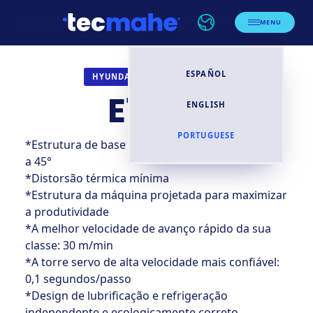
MENU
ESPAÑOL
TORNOS CNC
HYUNDAI WIA
E160A
ENGLISH
PORTUGUESE
*Estrutura de base rígida de peça única inclinada
a 45°
*Distorsão térmica mínima
*Estrutura da máquina projetada para maximizar
a produtividade
*A melhor velocidade de avanço rápido da sua
classe: 30 m/min
*A torre servo de alta velocidade mais confiável:
0,1 segundos/passo
*Design de lubrificação e refrigeração
independente e ecologicamente correto