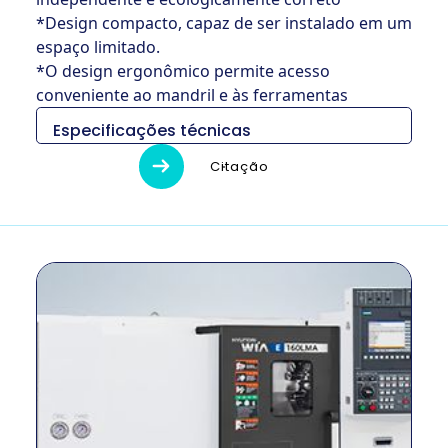
*Design compacto, capaz de ser instalado em um
espaço limitado.
*O design ergonômico permite acesso
conveniente ao mandril e às ferramentas
Especificações técnicas
Descripción
Unidad
E160A
Citação
1,940 ×
Medidas (L x An
mm
1,660 x
x Al)
1,602
Peso
kg
2,400
Diámetro de
mm
280
giro máximo
Longitud
máxima de
mm
300
giro
Tamaño del
pulgada
6 ″
mandril