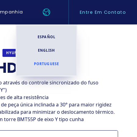
mpanhia
Entre Em Contato
ESPAÑOL
ENGLISH
TORNOS CNC
HYUNDAI WIA
HD2600SY
PORTUGUESE
 através do controle sincronizado do fuso
Y")
es de alta resistência
de peça única inclinada a 30° para maior rigidez
abilizada para minimizar o deslocamento térmico.
m torre BMT55P de eixo Y tipo cunha