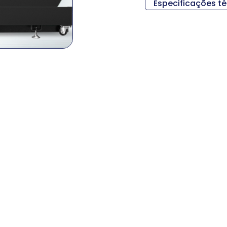
Especificações t
Descripció
Medidas (L x An 
Peso
Diámetro máxi
torneado
Longitud máxima 
Tamaño del ma
Método de cond
RPM del husil
Salida del husi
Torque del hus
Viajes (X/Y/Z
Viaje rápido (X/Y