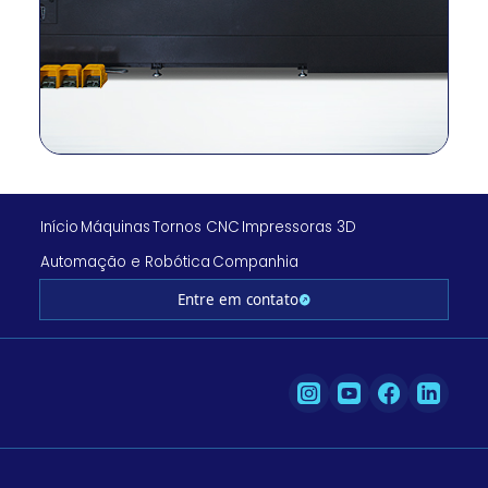
RPM del
r/min
5,000
husillo
Salida del
kilovatios
22/11
husillo
Torque del
N.m
358/301
husillo
Viajes
milímetro
–
(X/Y/Z)
Início
Máquinas
Tornos CNC
Impressoras 3D
Viajes
milímetro
265/120/590/590
Automação e Robótica
Companhia
(X/Y/Z/ZB)
Viaje rápido
Entre em contato
m/min
–
(X/Y/Z)
Viaje rápido
m/min
30/10/30/30
(X/Y/Z/ZB)
Tipo de
–
CAJA
diapositiva
Nº de
EE. UU.
12