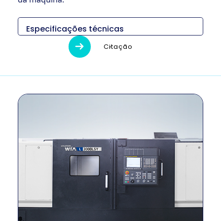
Especificações técnicas
Descripción
Unidad
L2000SY
Citação
Medidas (L x
3,220 x 1,890 x
mm
An x Al)
1,950
Peso
kg
5,800
Diámetro
máximo de
milímetro
420
torneado
Longitud
máxima de
milímetro
520
giro
Tamaño del
Principal 8″
pulgada
mandril
Sub 6″
Método de
–
Construido en
conducción