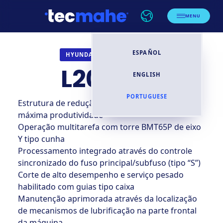
MENU
ESPAÑOL
TORNOS CNC
HYUNDAI WIA
L2000SY
ENGLISH
PORTUGUESE
Estrutura de redução do tempo de ciclo para
máxima produtividade
Operação multitarefa com torre BMT65P de eixo
Y tipo cunha
Processamento integrado através do controle
sincronizado do fuso principal/subfuso (tipo “S”)
Corte de alto desempenho e serviço pesado
habilitado com guias tipo caixa
Manutenção aprimorada através da localização
de mecanismos de lubrificação na parte frontal
da máquina.