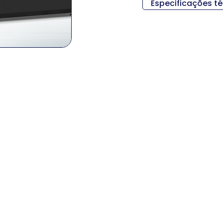
Especificações t
Descripci
Medidas (L x An
Peso
Diámetro de gir
Longitud máxima
Tamaño del m
Método de con
RPM del husi
Salida del hu
Torque del hu
Viajes (X /
Viaje rápido (
Tipo de diapos