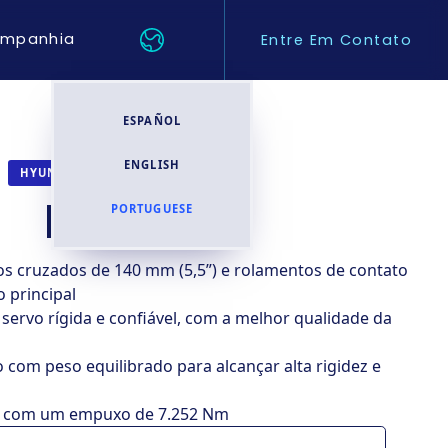
mpanhia
Entre Em Contato
ESPAÑOL
ENGLISH
TORNOS CNC
HYUNDAI WIA
L280L
PORTUGUESE
los cruzados de 140 mm (5,5”) e rolamentos de contato
 principal
ervo rígida e confiável, com a melhor qualidade da
 com peso equilibrado para alcançar alta rigidez e
e com um empuxo de 7.252 Nm