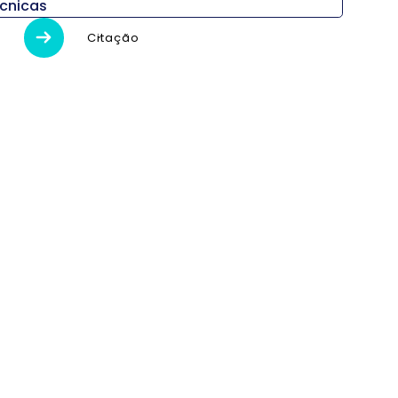
écnicas
ón
Unidad
L280L
Citação
 x Al)
mm
3,670 x 1,894 x 1,900
kg
8,000
o máximo
mm
410
 de giro
mm
1070
andril
pulgada
10 ″
ducción
–
Cinturón
llo
r / min
3000
sillo
kW
22 / 18,5
sillo
N.m
729,5 / 613,5
 Z)
mm
220 / 1.100
X / Z)
m / min
25/30
itiva
–
LM