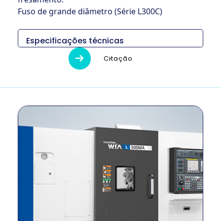
Fuso de grande diâmetro (Série L300C)
Especificações técnicas
Descripción
Unidad
L300C
Citação
3,506 ×
Medidas (L x
mm
2,002 x
An x Al)
1,997
Peso
kg
6,400
Diámetro de
mm
560
giro máximo
Longitud
máxima de
mm
720
giro
Tamaño del
pulgada
12 ″
mandril
Método de
–
ENGRANAJE