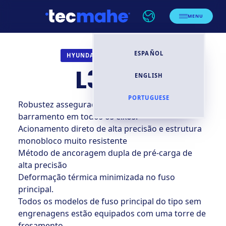
MENU
ESPAÑOL
TORNOS CNC
HYUNDAI WIA
L300C
ENGLISH
PORTUGUESE
Robustez assegurada pela adoção de guias de
barramento em todos os eixos.
Acionamento direto de alta precisão e estrutura
monobloco muito resistente
Método de ancoragem dupla de pré-carga de
alta precisão
Deformação térmica minimizada no fuso
principal.
Todos os modelos de fuso principal do tipo sem
engrenagens estão equipados com uma torre de
fresamento.