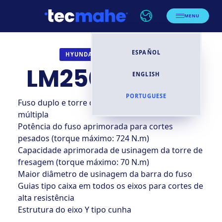
MENU
ESPAÑOL
TORNOS CNC
HYUNDAI WIA
LM2500TTSY II
ENGLISH
PORTUGUESE
Fuso duplo e torre dupla para flexibilidade
múltipla
Potência do fuso aprimorada para cortes
pesados ​​(torque máximo: 724 N.m)
Capacidade aprimorada de usinagem da torre de
fresagem (torque máximo: 70 N.m)
Maior diâmetro de usinagem da barra do fuso
Guias tipo caixa em todos os eixos para cortes de
alta resistência
Estrutura do eixo Y tipo cunha