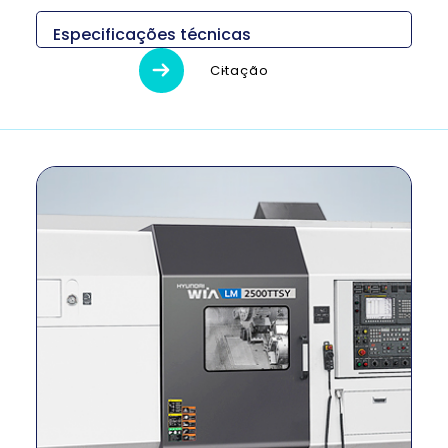
Especificações técnicas
Descripción
Unidad
LM2500TTSY
Citação
Medidas (L x An x
mm
3,670 x 2,170 x 2,
Al)
Peso
kg
2,601
Diámetro máximo
milímetro
390
de torneado
Longitud máxima
milímetro
900
de giro
Tamaño del
Principal 10″
pulgada
mandril
Sub 10″
Método de
–
Construido en
conducción
RPM del husillo
r/min
4,000
Salida del husillo
kilovatios
26/15