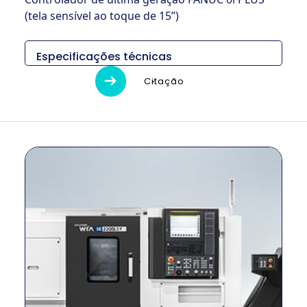
(tela sensível ao toque de 15”)
Especificações técnicas
Descripción
Unidad
SE2200LSY
Citação
Medidas (L x
2,960 x 1,730 x
mm
An x Al)
1,920
Peso
kg
4,300
Diámetro
máximo de
milímetro
300
torneado
Longitud
máxima de
milímetro
508
giro
Tamaño del
Principal 8″
pulgada
mandril
Sub 5″
Método de
–
Cinturón