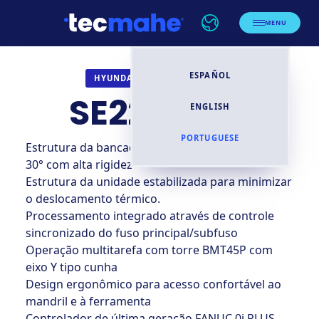
MENU
ESPAÑOL
TORNOS CNC
HYUNDAI WIA
SE2200LSY
ENGLISH
PORTUGUESE
Estrutura da bancada monobloco inclinada em
30° com alta rigidez
Estrutura da unidade estabilizada para minimizar
o deslocamento térmico.
Processamento integrado através de controle
sincronizado do fuso principal/subfuso
Operação multitarefa com torre BMT45P com
eixo Y tipo cunha
Design ergonômico para acesso confortável ao
mandril e à ferramenta
Controlador de última geração FANUC 0i PLUS