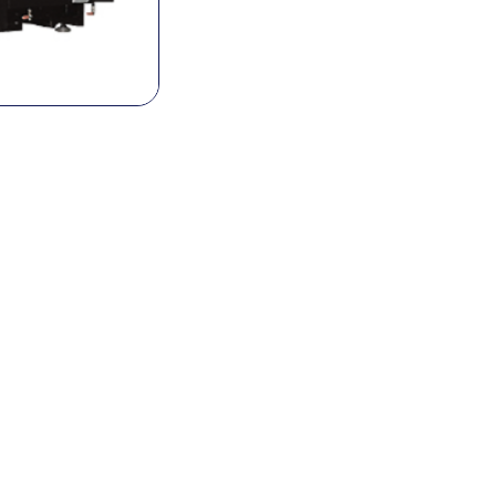
NC
máx. diáme
mecanizad
Carrera Z
Husillo
principal
herramienta
OD
h
h
taladro
cruzado
h