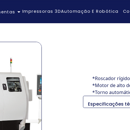
Impressoras 3D
Automação E Robótica
Co
mentas
*Roscador rígido
*Motor de alto 
*Torno automátic
Especificações t