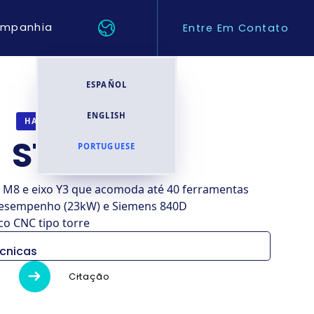
mpanhia
Entre Em Contato
ESPAÑOL
ENGLISH
TORNOS CNC
HANWHA
STL 32 H
PORTUGUESE
 M8 e eixo Y3 que acomoda até 40 ferramentas
desempenho (23kW) e Siemens 840D
o CNC tipo torre
écnicas
STL32/38
Citação
–
Y3