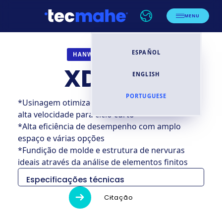
MENU
ESPAÑOL
TORNOS CNC
HANWHA
XD20IIH
ENGLISH
PORTUGUESE
*Usinagem otimizada com estrutura estável e
alta velocidade para ciclo curto
*Alta eficiência de desempenho com amplo
espaço e várias opções
*Fundição de molde e estrutura de nervuras
ideais através da análise de elementos finitos
Especificações técnicas
XD20
Citação
H
N