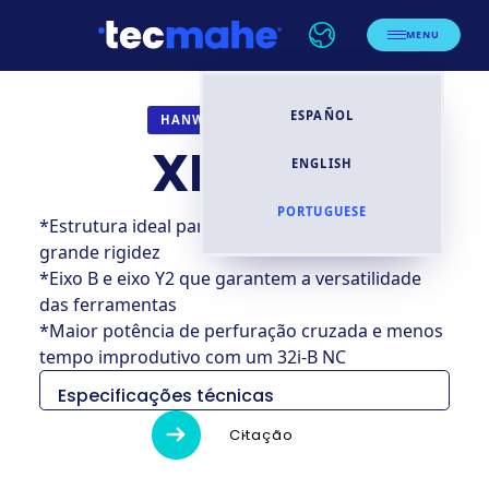
MENU
ESPAÑOL
TORNOS CNC
HANWHA
XD32 N
ENGLISH
PORTUGUESE
*Estrutura ideal para corte pesado que garante
grande rigidez
*Eixo B e eixo Y2 que garantem a versatilidade
das ferramentas
*Maior potência de perfuração cruzada e menos
tempo improdutivo com um 32i-B NC
Especificações técnicas
XD32/38
Citação
H
N
NH