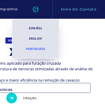
mpanhia
Entre Em Contato
ESPAÑOL
ENGLISH
TORNOS CNC
HANWHA
XE20J
PORTUGUESE
ho aplicado para furação cruzada
rutura de nervuras otimizadas através de análise de
aço e maior eficiência na remoção de cavacos
écnicas
XE20/26
Citação
H
N
NH
J
Ne