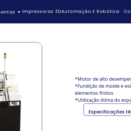
Impressoras 3D
Automação E Robótica
Co
mentas
*Motor de alto desempen
*Fundição de molde e est
elementos finitos
*Utilização ótima do esp
Especificações t