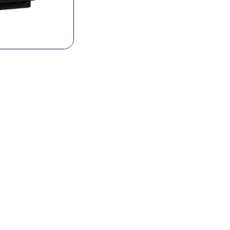
CAROLINA DE
máx. diáme
mecanizad
Carrera Z
Husillo
principal
herramienta
OD
h
Herramienta
frontal
h
h
taladro