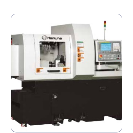
Diámetro max. de
Ø20
Ø26
Ø3
mecanizado (mm)
Carrera Z1 (mm)
210
205
Velocidad
8,000
Husillo
(rpm)
principal
Motor (kW)
2.2/3.7
5,5/7,5
Herramienta
Nº de
6 (□12
5 (□16 mm
OD
herramientas
mm)
Herramienta
Nº de
4 (ER16M, Ø25)
frontal
herramientas
Nº de
4 (ER16M)
herramientas
Taladro
Velocidad
cruzado
6,000
5,000
(rpm)
Motor (kW)
1.0
Velocidad
8,000
(rpm)
Subhusillo