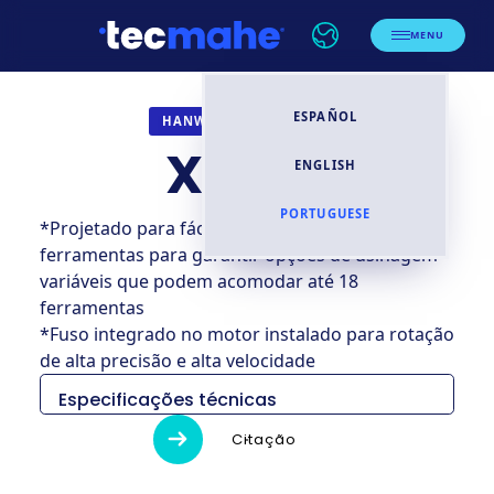
MENU
ESPAÑOL
TORNOS CNC
HANWHA
XP32S
ENGLISH
PORTUGUESE
*Projetado para fácil conexão e desconexão de
ferramentas para garantir opções de usinagem
variáveis que podem acomodar até 18
ferramentas
*Fuso integrado no motor instalado para rotação
de alta precisão e alta velocidade
Especificações técnicas
XP20S
XP26S
XP3
Citação
NC
Hanwha Fanuc-i