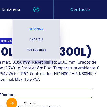
Empresa
Contacto
ESPAÑOL
ENGLISH
INDUSTRIAL
HYUNDAI ROBOTICS
0L-30 (HX300L)
PORTUGUESE
ce máx.: 3,056 mm; Repetibilidad: ±0.03 mm; Grados de
rpo: 2,740 kg; Instalación: Piso; Temperatura ambiente: 0
P54 / Wrist: IP67; Controlador: Hi7-N80 / Hi6-N80(HK) /
nominal: Max. 10.5 KVA
 Técnicas
s
Especificaciones
Cotizar
genes y especificaciones a modo de referencia.)