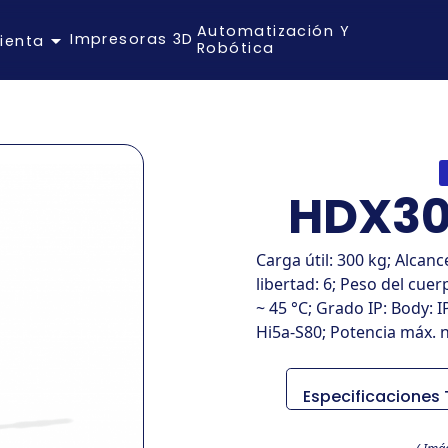
Automatización Y
Impresoras 3D
ienta
Robótica
HDX30
Carga útil: 300 kg; Alcan
libertad: 6; Peso del cue
~ 45 °C; Grado IP: Body: I
Hi5a-S80; Potencia máx. 
Especificaciones
Item
( Imá