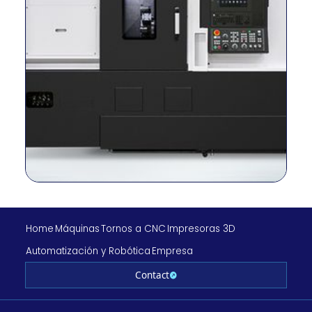
Tamaño del mandril
Cinturón
Método de
3500 rpm
conducción
RPM del husillo
18.5/15 kW
470,9/286,4
Salida del husillo
N.m
255/110/1.100/-
Viajes (X/Y/Z/A/B/C)
mm
Tasa de alimentación
30/10/30/-
rápida (X/Y/Z/A/B/C)
m/min
Tipo de diapositiva
LM
Home
Máquinas
Tornos a CNC
Impresoras 3D
No. de herramientas
12
Automatización y Robótica
Empresa
Tamaño de la
25/40 mm
herramienta
Contact
Velocidad de la
herramienta de
6000 rpm