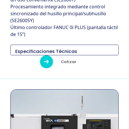
Procesamiento integrado mediante control
sincronizado del husillo principal/subhusillo
(SE2600SY)
Último controlador FANUC 0i PLUS (pantalla táctil
de 15”)
Especificaciones Técnicas
Cotizar
Descripción
Detalles
Medidas (L x An x Al)
-
Peso
-
Diámetro de giro
380 mm
máximo
Longitud máxima de
1073 mm
giro
Tamaño de la rueda
10″