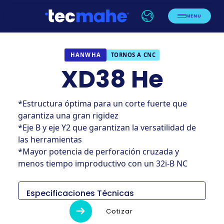
MENU
TORNOS A CNC
HANWHA
XD38 He
*Estructura óptima para un corte fuerte que
garantiza una gran rigidez
*Eje B y eje Y2 que garantizan la versatilidad de
las herramientas
*Mayor potencia de perforación cruzada y
menos tiempo improductivo con un 32i-B NC
Especificaciones Técnicas
XD32/38
Cotizar
H
N
NH