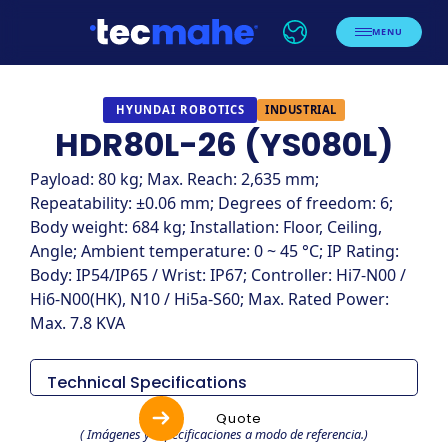
MENU
INDUSTRIAL
HYUNDAI ROBOTICS
HDR80L-26 (YS080L)
Payload: 80 kg; Max. Reach: 2,635 mm;
Repeatability: ±0.06 mm; Degrees of freedom: 6;
Body weight: 684 kg; Installation: Floor, Ceiling,
Angle; Ambient temperature: 0 ~ 45 °C; IP Rating:
Body: IP54/IP65 / Wrist: IP67; Controller: Hi7-N00 /
Hi6-N00(HK), N10 / Hi5a-S60; Max. Rated Power:
Max. 7.8 KVA
Technical Specifications
Items
Especificaciones
Quote
( Imágenes y especificaciones a modo de referencia.)
HDR80L-26