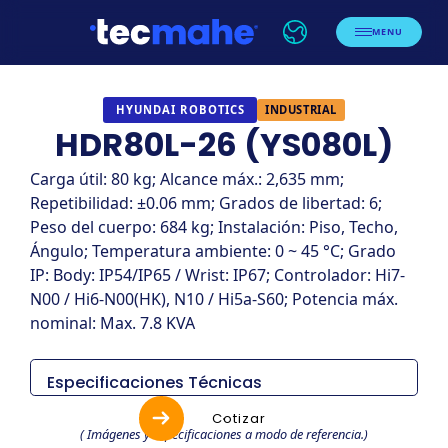
MENU
INDUSTRIAL
HYUNDAI ROBOTICS
HDR80L-26 (YS080L)
Carga útil: 80 kg; Alcance máx.: 2,635 mm;
Repetibilidad: ±0.06 mm; Grados de libertad: 6;
Peso del cuerpo: 684 kg; Instalación: Piso, Techo,
Ángulo; Temperatura ambiente: 0 ~ 45 °C; Grado
IP: Body: IP54/IP65 / Wrist: IP67; Controlador: Hi7-
N00 / Hi6-N00(HK), N10 / Hi5a-S60; Potencia máx.
nominal: Max. 7.8 KVA
Especificaciones Técnicas
Items
Especificaciones
Cotizar
( Imágenes y especificaciones a modo de referencia.)
HDR80L-26