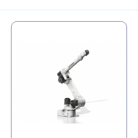
Modelo
(YS080L)
Tipo
Industrial
Número de ejes
6
Carga útil
80 kg
Alcance
2,635 mm
Repetibilidad
±0.06 mm
Precisión
±0.06 mm
S: 140°/s; H: 110°/s;
V: 120°/s; R2:
Velocidad
230°/s; B: 230°/s;
R1: 350°/s
Peso
684 kg
Alimentación
Max. 7.8 KVA
eléctrica
Temperatura de
0 ~ 45 °C
operación