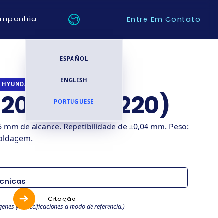
mpanhia
Entre Em Contato
ESPAÑOL
ENGLISH
INDUSTRIAL
HYUNDAI ROBOTICS
20-26 (HS220)
PORTUGUESE
66 mm de alcance. Repetibilidade de ±0,04 mm. Peso:
soldagem.
écnicas
s
Especificaciones
Citação
genes y especificaciones a modo de referencia.)
lo
HDR220-26 (HS220)