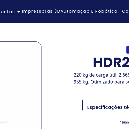
Impressoras 3D
Automação E Robótica
Co
mentas
HDR2
220 kg de carga útil. 2.6
955 kg. Otimizado para 
Especificações t
Item
( Imá
Mode